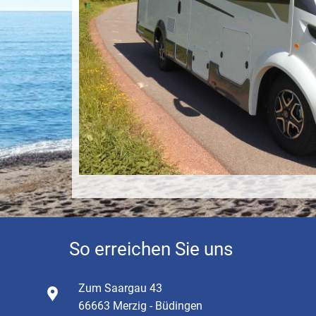
So errei
chen Sie uns
Zum Saargau 43
66663 Merzig - Büdingen